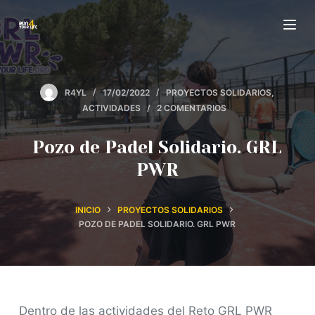
S
a
l
t
R4YL
17/02/2022
PROYECTOS SOLIDARIOS
,
a
ACTIVIDADES
2 COMENTARIOS
r
a
Pozo de Padel Solidario. GRL
l
PWR
c
o
INICIO
PROYECTOS SOLIDARIOS
n
POZO DE PADEL SOLIDARIO. GRL PWR
t
e
n
i
Dentro de las actividades del Reto GRL PWR
d