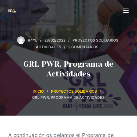
S
a
l
t
R4YL
28/02/2022
PROYECTOS SOLIDARIOS
,
a
ACTIVIDADES
2 COMENTARIOS
r
a
GRL PWR. Programa de
l
Actividades
c
o
INICIO
PROYECTOS SOLIDARIOS
n
GRL PWR. PROGRAMA DE ACTIVIDADES
t
e
n
i
A continuación os dejamos el Programa de
d