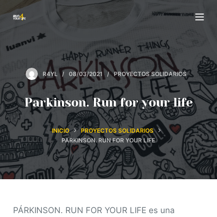
S
a
l
t
a
R4YL
08/03/2021
PROYECTOS SOLIDARIOS
r
a
Parkinson. Run for your life
l
c
INICIO
PROYECTOS SOLIDARIOS
o
PARKINSON. RUN FOR YOUR LIFE
n
t
e
n
i
PÁRKINSON. RUN FOR YOUR LIFE es una
d